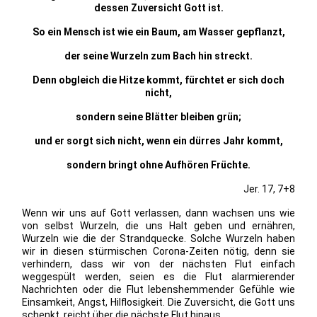
dessen Zuversicht Gott ist.
So ein Mensch ist wie ein Baum, am Wasser gepflanzt,
der seine Wurzeln zum Bach hin streckt.
Denn obgleich die Hitze kommt, fürchtet er sich doch
nicht,
sondern seine Blätter bleiben grün;
und er sorgt sich nicht, wenn ein dürres Jahr kommt,
sondern bringt ohne Aufhören Früchte.
Jer. 17, 7+8
Wenn wir uns auf Gott verlassen, dann wachsen uns wie
von selbst Wurzeln, die uns Halt geben und ernähren,
Wurzeln wie die der Strandquecke. Solche Wurzeln haben
wir in diesen stürmischen Corona-Zeiten nötig, denn sie
verhindern, dass wir von der nächsten Flut einfach
weggespült werden, seien es die Flut alarmierender
Nachrichten oder die Flut lebenshemmender Gefühle wie
Einsamkeit, Angst, Hilflosigkeit. Die Zuversicht, die Gott uns
schenkt, reicht über die nächste Flut hinaus.