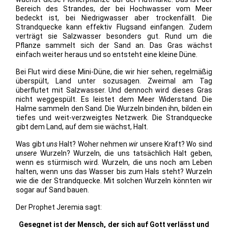
Bereich des Strandes, der bei Hochwasser vom Meer
bedeckt ist, bei Niedrigwasser aber trockenfällt. Die
Strandquecke kann effektiv Flugsand einfangen. Zudem
verträgt sie Salzwasser besonders gut. Rund um die
Pflanze sammelt sich der Sand an. Das Gras wächst
einfach weiter heraus und so entsteht eine kleine Düne.
Bei Flut wird diese Mini-Düne, die wir hier sehen, regelmäßig
überspült, Land unter sozusagen. Zweimal am Tag
überflutet mit Salzwasser. Und dennoch wird dieses Gras
nicht weggespült. Es leistet dem Meer Widerstand. Die
Halme sammeln den Sand. Die Wurzeln binden ihn, bilden ein
tiefes und weit-verzweigtes Netzwerk. Die Strandquecke
gibt dem Land, auf dem sie wächst, Halt.
Was gibt
uns
Halt? Woher nehmen
wir
unsere Kraft? Wo sind
unsere
Wurzeln? Wurzeln, die uns tatsächlich Halt geben,
wenn es stürmisch wird. Wurzeln, die uns noch am Leben
halten, wenn uns das Wasser bis zum Hals steht? Wurzeln
wie die der Strandquecke. Mit solchen Wurzeln könnten wir
sogar auf Sand bauen.
Der Prophet Jeremia sagt:
Gesegnet ist der Mensch,
der sich auf Gott verlässt und